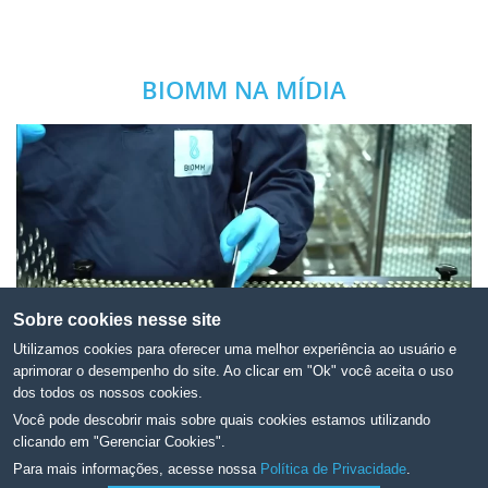
BIOMM NA MÍDIA
Sobre cookies nesse site
Utilizamos cookies para oferecer uma melhor experiência ao usuário e
aprimorar o desempenho do site. Ao clicar em "Ok" você aceita o uso
dos todos os nossos cookies.
ITATIAIA: ALTA TECNOLOGIA E A
Você pode descobrir mais sobre quais cookies estamos utilizando
clicando em "Gerenciar Cookies".
BUSCA POR ESPECIALIZAÇÃO NA
Para mais informações, acesse nossa
Política de Privacidade
.
PRODUÇÃO DE INSULINAS