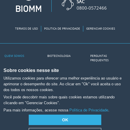
SAC
0800-0572466
TERMOS DE USO
POLITICA DE PRIVACIDADE
GERENCIAR COOKIES
QUEM SOMOS
BIOTECNOLOGIA
PERGUNTAS
FREQUENTES
Nossa Fábrica
PRODUTOS
RELEASES
Sobre cookies nesse site
A Biomm
INSULINA NO SUS
Utilizamos cookies para oferecer uma melhor experiência ao usuário e
Transparência Salarial
NA MÍDIA
aprimorar o desempenho do site. Ao clicar em "Ok" você aceita o uso
dos todos os nossos cookies.
CONTATO
CANAIS
Você pode descobrir mais sobre quais cookies estamos utilizando
Canal de Ética
Portal Científico
clicando em "Gerenciar Cookies".
Para mais informações, acesse nossa
Política de Privacidade
.
Trabalhe na Biomm
Relações com
Investidores
Assessoria de Imprensa
OK
YouTube
Farmacovigilância