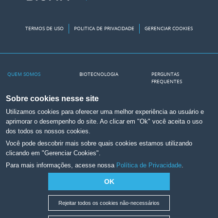
TERMOS DE USO
POLITICA DE PRIVACIDADE
GERENCIAR COOKIES
QUEM SOMOS
BIOTECNOLOGIA
PERGUNTAS
FREQUENTES
Nossa Fábrica
PRODUTOS
RELEASES
Sobre cookies nesse site
A Biomm
INSULINA NO SUS
Utilizamos cookies para oferecer uma melhor experiência ao usuário e
Transparência Salarial
NA MÍDIA
aprimorar o desempenho do site. Ao clicar em "Ok" você aceita o uso
dos todos os nossos cookies.
CONTATO
CANAIS
Você pode descobrir mais sobre quais cookies estamos utilizando
Canal de Ética
Portal Científico
clicando em "Gerenciar Cookies".
Para mais informações, acesse nossa
Política de Privacidade
.
Trabalhe na Biomm
Relações com
Investidores
Assessoria de Imprensa
OK
YouTube
Farmacovigilância
Podcasts
Rejeitar todos os cookies não-necessários