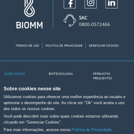
SAC
0800-0572466
TERMOS DE USO
POLITICA DE PRIVACIDADE
GERENCIAR COOKIES
QUEM SOMOS
BIOTECNOLOGIA
PERGUNTAS
FREQUENTES
Nossa Fábrica
PRODUTOS
RELEASES
Sobre cookies nesse site
A Biomm
INSULINA NO SUS
Utilizamos cookies para oferecer uma melhor experiência ao usuário e
Transparência Salarial
NA MÍDIA
aprimorar o desempenho do site. Ao clicar em "Ok" você aceita o uso
dos todos os nossos cookies.
CONTATO
CANAIS
Você pode descobrir mais sobre quais cookies estamos utilizando
Canal de Ética
Portal Científico
clicando em "Gerenciar Cookies".
Para mais informações, acesse nossa
Política de Privacidade
.
Trabalhe na Biomm
Relações com