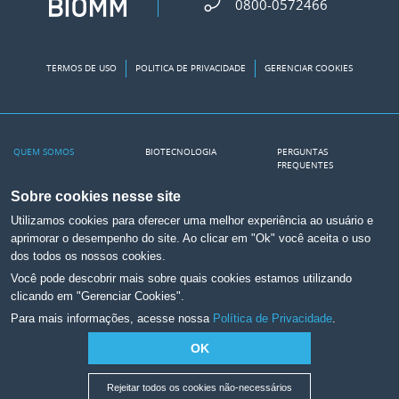
0800-0572466
TERMOS DE USO
POLITICA DE PRIVACIDADE
GERENCIAR COOKIES
QUEM SOMOS
BIOTECNOLOGIA
PERGUNTAS
FREQUENTES
Nossa Fábrica
PRODUTOS
RELEASES
Sobre cookies nesse site
A Biomm
INSULINA NO SUS
Utilizamos cookies para oferecer uma melhor experiência ao usuário e
Transparência Salarial
NA MÍDIA
aprimorar o desempenho do site. Ao clicar em "Ok" você aceita o uso
dos todos os nossos cookies.
CONTATO
CANAIS
Você pode descobrir mais sobre quais cookies estamos utilizando
Canal de Ética
Portal Científico
clicando em "Gerenciar Cookies".
Para mais informações, acesse nossa
Política de Privacidade
.
Trabalhe na Biomm
Relações com
Investidores
Assessoria de Imprensa
OK
YouTube
Farmacovigilância
Podcasts
Rejeitar todos os cookies não-necessários