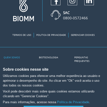
SAC
0800-0572466
TERMOS DE USO
POLITICA DE PRIVACIDADE
GERENCIAR COOKIES
QUEM SOMOS
BIOTECNOLOGIA
PERGUNTAS
FREQUENTES
Nossa Fábrica
PRODUTOS
RELEASES
Sobre cookies nesse site
A Biomm
INSULINA NO SUS
Utilizamos cookies para oferecer uma melhor experiência ao usuário e
Transparência Salarial
NA MÍDIA
aprimorar o desempenho do site. Ao clicar em "Ok" você aceita o uso
dos todos os nossos cookies.
CONTATO
CANAIS
Você pode descobrir mais sobre quais cookies estamos utilizando
Canal de Ética
Portal Científico
clicando em "Gerenciar Cookies".
Para mais informações, acesse nossa
Política de Privacidade
.
Trabalhe na Biomm
Relações com
Investidores