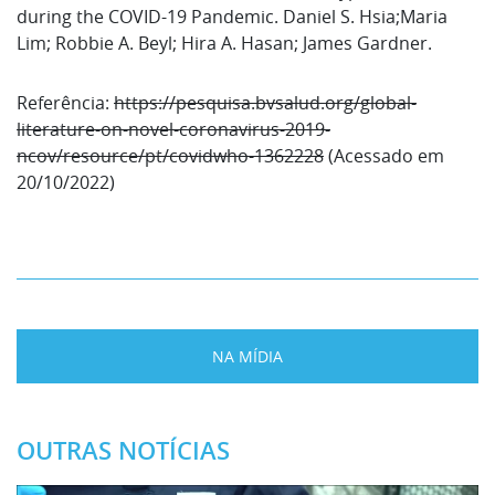
during the COVID-19 Pandemic. Daniel S. Hsia;Maria
Lim; Robbie A. Beyl; Hira A. Hasan; James Gardner.
Referência:
https://pesquisa.bvsalud.org/global-
literature-on-novel-coronavirus-2019-
ncov/resource/pt/covidwho-1362228
(Acessado em
20/10/2022)
NA MÍDIA
OUTRAS NOTÍCIAS